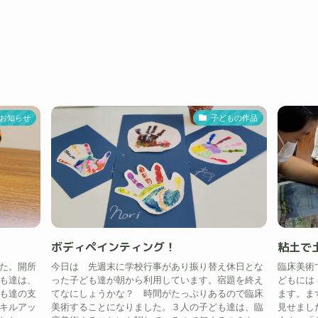
お知らせ
子どもの作品
ボディペインティング！
粘土で
た。開所
今日は 先週末に学校行事があり振り替え休日とな
臨床美術
も達は、
った子ども達が朝から利用しています。宿題を終え
どもには
も達の支
てなにしょうかな？ 時間がたっぷりあるので臨床
ます。ま
キルアッ
美術することになりました。３人の子ども達は、臨
見せまし