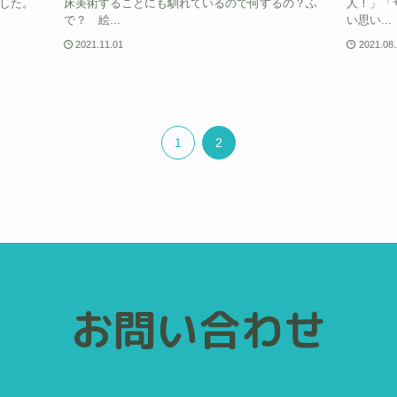
した。
床美術することにも馴れているので何するの？ふ
人！」「
で？ 絵...
い思い...
2021.11.01
2021.08
1
2
お問い合わせ